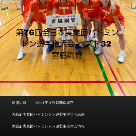
メインメニュー
連盟組織
令和8年度登録関係資料
メインコンテンツへ移動
サブコンテンツへ移動
大阪府実業団バドミントン連盟主催大会結果
大阪府実業団バドミントン連盟主催大会情報