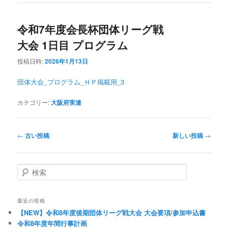
令和7年度会長杯団体リーグ戦
大会 1日目 プログラム
投稿日時:
2026年1月13日
団体大会_プログラム_ＨＰ掲載用_3
カテゴリー:
大阪府実連
投稿ナビゲーション
←
古い投稿
新しい投稿
→
検索
最近の投稿
【NEW】令和8年度後期団体リーグ戦大会 大会要項/参加申込書
令和8年度年間行事計画