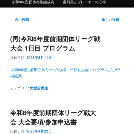
令和8年度 団体部別編成表
審判員とプレーヤーの心得
投稿ナビゲーション
←
古い投稿
新しい投稿
→
(再)令和8年度前期団体リーグ戦
大会 1日目 プログラム
投稿日時:
2026年5月11日
令和8年度_前期団体リーグ戦(第１日目)_大会プログラム_3_HP
掲載用
カテゴリー:
大阪府実連
令和8年度前期団体リーグ戦大
会 大会要項/参加申込書
投稿日時:
2026年4月22日