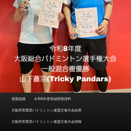
メインメニュー
連盟組織
令和8年度登録関係資料
メインコンテンツへ移動
サブコンテンツへ移動
大阪府実業団バドミントン連盟主催大会結果
大阪府実業団バドミントン連盟主催大会情報