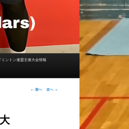
ドミントン連盟主催大会情報
投稿ナビゲー
←
前へ
次へ
→
ション
戦大