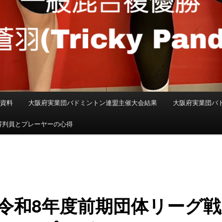
係資料
大阪府実業団バドミントン連盟主催大会結果
大阪府実業団バ
審判員とプレーヤーの心得
)令和8年度前期団体リーグ