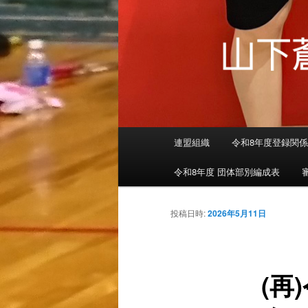
メインメニュー
連盟組織
令和8年度登録関
メインコンテンツへ移動
令和8年度 団体部別編成表
投稿日時:
2026年5月11日
(再