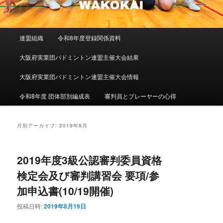
メインメニュー
連盟組織
令和8年度登録関係資料
メインコンテンツへ移動
サブコンテンツへ移動
大阪府実業団バドミントン連盟主催大会結果
大阪府実業団バドミントン連盟主催大会情報
令和8年度 団体部別編成表
審判員とプレーヤーの心得
月別アーカイブ:
2019年8月
2019年度3級公認審判委員資格
検定会及び審判講習会 要項/参
加申込書(10/19開催)
投稿日時:
2019年8月19日