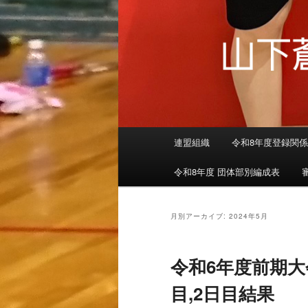
メインメニュー
連盟組織
令和8年度登録関
メインコンテンツへ移動
サブコンテンツへ移動
令和8年度 団体部別編成表
月別アーカイブ:
2024年5月
令和6年度前期大
目,2日目結果