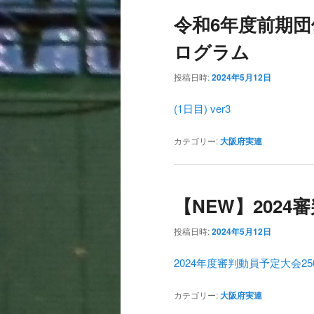
令和6年度前期団
ログラム
投稿日時:
2024年5月12日
(1日目) ver3
カテゴリー:
大阪府実連
【NEW】202
投稿日時:
2024年5月12日
2024年度審判動員予定大会250
カテゴリー:
大阪府実連