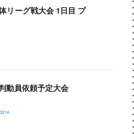
体リーグ戦大会 1日目 プ
4審判動員依頼予定大会
214