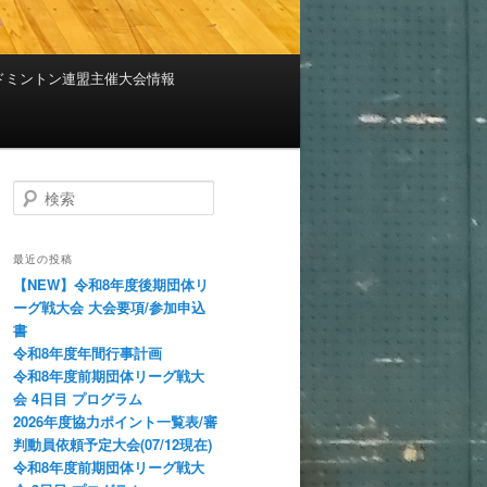
ドミントン連盟主催大会情報
検索
最近の投稿
【NEW】令和8年度後期団体リ
ーグ戦大会 大会要項/参加申込
書
令和8年度年間行事計画
令和8年度前期団体リーグ戦大
会 4日目 プログラム
2026年度協力ポイント一覧表/審
判動員依頼予定大会(07/12現在)
令和8年度前期団体リーグ戦大