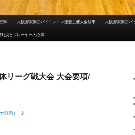
係資料
大阪府実業団バドミントン連盟主催大会結果
大阪府実業団バ
審判員とプレーヤーの心得
体リーグ戦大会 大会要項/
ナ対策）_２