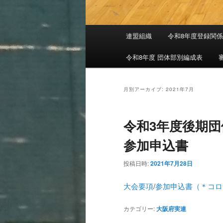
メインメニュー
連盟組織
令和8年度登録関
メインコンテンツへ移動
サブコンテンツへ移動
令和8年度 団体部別編成表
月別アーカイブ:
2021年7月
令和3年度後期団
参加申込書
投稿日時:
2021年7月28日
大会要項
/
参加申込書（＊コロ
カテゴリー:
大阪府実連