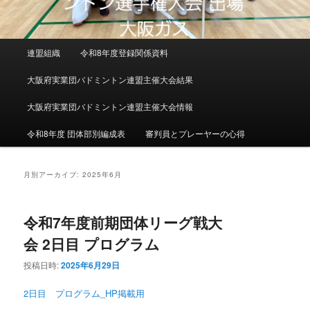
メインメニュー
連盟組織
令和8年度登録関係資料
メインコンテンツへ移動
サブコンテンツへ移動
大阪府実業団バドミントン連盟主催大会結果
大阪府実業団バドミントン連盟主催大会情報
令和8年度 団体部別編成表
審判員とプレーヤーの心得
月別アーカイブ:
2025年6月
令和7年度前期団体リーグ戦大
会 2日目 プログラム
投稿日時:
2025年6月29日
2日目 プログラム_HP掲載用