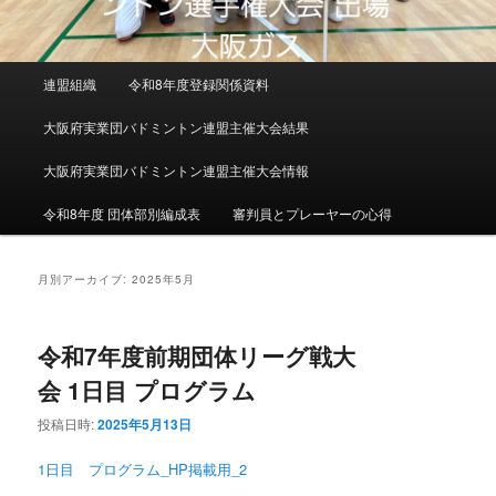
メインメニュー
連盟組織
令和8年度登録関係資料
メインコンテンツへ移動
サブコンテンツへ移動
大阪府実業団バドミントン連盟主催大会結果
大阪府実業団バドミントン連盟主催大会情報
令和8年度 団体部別編成表
審判員とプレーヤーの心得
月別アーカイブ:
2025年5月
令和7年度前期団体リーグ戦大
会 1日目 プログラム
投稿日時:
2025年5月13日
1日目 プログラム_HP掲載用_2