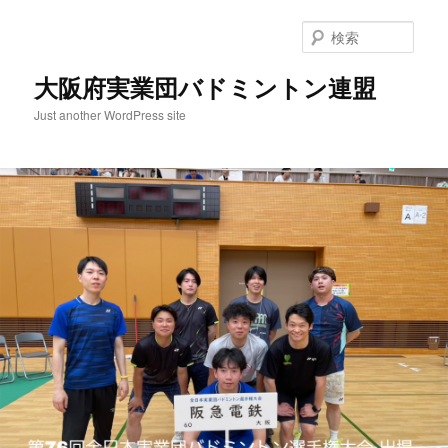
検
索
大阪府実業団バドミントン連盟
Just another WordPress site