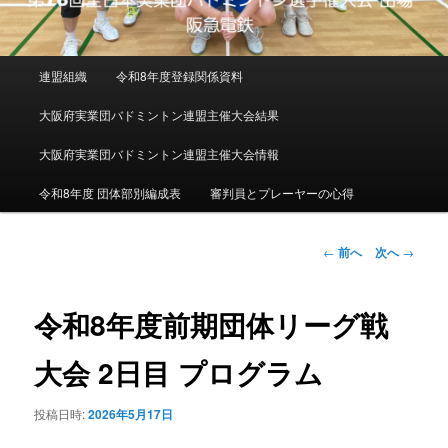
メインメニュー
連盟組織
令和8年度登録関係資料
メインコンテンツへ移動
大阪府実業団バドミントン連盟主催大会結果
大阪府実業団バドミントン連盟主催大会情報
令和8年度 団体部別編成表
審判員とプレーヤーの心得
投稿ナビゲーシ
←
前へ
次へ
→
ョン
令和8年度前期団体リーグ戦
大会 2日目 プログラム
投稿日時:
2026年5月17日