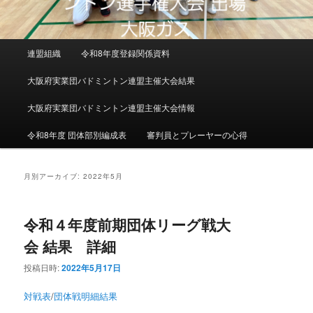
メインメニュー
連盟組織
令和8年度登録関係資料
メインコンテンツへ移動
サブコンテンツへ移動
大阪府実業団バドミントン連盟主催大会結果
大阪府実業団バドミントン連盟主催大会情報
令和8年度 団体部別編成表
審判員とプレーヤーの心得
月別アーカイブ:
2022年5月
令和４年度前期団体リーグ戦大
会 結果 詳細
投稿日時:
2022年5月17日
対戦表
/
団体戦明細結果