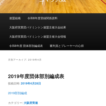
メインメニュー
連盟組織
令和8年度登録関係資料
メインコンテンツへ移動
サブコンテンツへ移動
大阪府実業団バドミントン連盟主催大会結果
大阪府実業団バドミントン連盟主催大会情報
令和8年度 団体部別編成表
審判員とプレーヤーの心得
月別アーカイブ:
2019年4月
2019年度団体部別編成表
投稿日時:
2019年4月28日
2019部別編成
カテゴリー:
大阪府実連