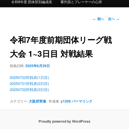
令和8年度 団体部別編成表
審判員とプレーヤーの心得
投稿ナビゲーシ
←
前へ
次へ
→
ョン
令和7年度前期団体リーグ戦
大会 1~3日目 対戦結果
投稿日時:
2025年6月29日
20250722対戦表(1日目)
20250721対戦表(2日目)
20250722対戦表(3日目)
カテゴリー:
大阪府実連
作成者:
y1206
パーマリンク
Proudly powered by WordPress