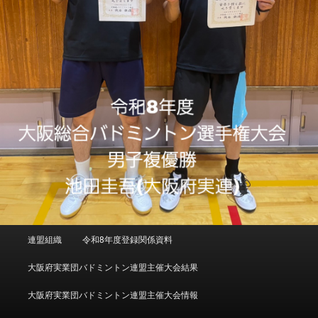
メインメニュー
連盟組織
令和8年度登録関係資料
メインコンテンツへ移動
大阪府実業団バドミントン連盟主催大会結果
大阪府実業団バドミントン連盟主催大会情報